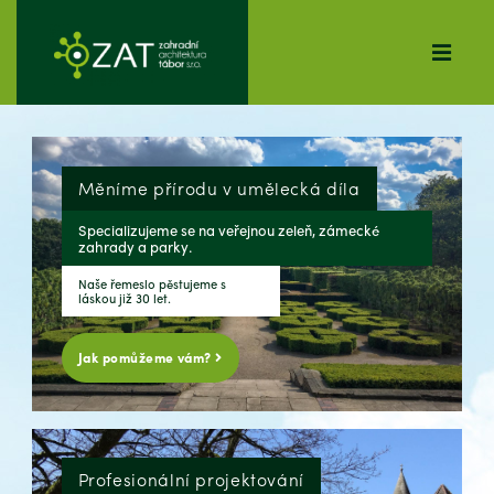
Měníme přírodu v umělecká díla
Specializujeme se na veřejnou zeleň, zámecké
zahrady a parky.
Naše řemeslo pěstujeme s
láskou již 30 let.
Jak pomůžeme vám?
Profesionální projektování