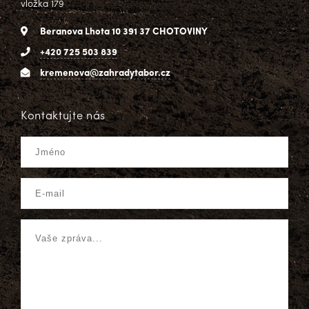
vložka 179
Beranova Lhota 10 391 37 CHOTOVINY
+420 725 503 839
kremenova@zahradytabor.cz
Kontaktujte nás