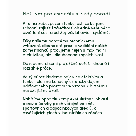
Náš tým profesionálů si vždy poradí
V rámci zabezpečení funkčnosti celků jsme
schopni zajistit i záležitosti ohledně veřejného
osvětlení cest a údržby závlahových systémů.
Díky našemu bohatému technickému
vybavení, dlouholeté praxi a vzdělání našich
zaměstnanců pracujeme nejen s maximální
efektivitou, ale i dlouhodobou spolehlivostí.
Dovedeme si sami projekčně dořešit drobné i
rozsáhlé práce.
Velký důraz klademe nejen na efektivitu a
funkci, ale i na konečný estetický dojem
udržovaného prostoru ve vztahu k blízkému
navazujícímu okolí.
Nabízíme opravdu komplexní služby v oblasti
oprav a údržby ploch veřejné zeleně,
sportovních a odpočinkových areálů, či
osvěžujících ploch v industriálních zónách.