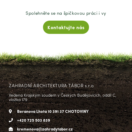
Spolehněte se na špičkovou práci i vy
Kontaktujte nás
ZAHRADNÍ ARCHITEKTURA TÁBOR s.r.o
Vedena Krajským soudem v Českých Budějovicích, oddíl C,
vložka 179
Beranova Lhota 10 391 37 CHOTOVINY
+420 725 503 839
kremenova@zahradytabor.cz