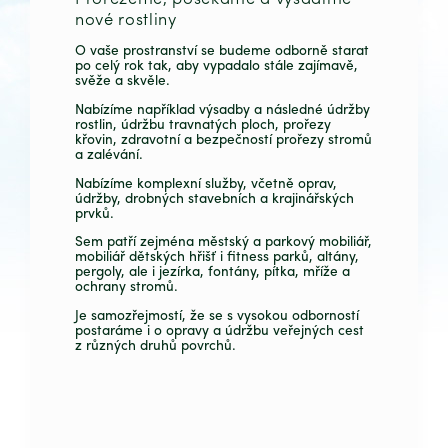
nové rostliny
O vaše prostranství se budeme odborně starat
po celý rok tak, aby vypadalo stále zajímavě,
svěže a skvěle.
Nabízíme například výsadby a následné údržby
rostlin, údržbu travnatých ploch, prořezy
křovin, zdravotní a bezpečností prořezy stromů
a zalévání.
Nabízíme komplexní služby, včetně oprav,
údržby, drobných stavebních a krajinářských
prvků.
Sem patří zejména městský a parkový mobiliář,
mobiliář dětských hřišť i fitness parků, altány,
pergoly, ale i jezírka, fontány, pítka, mříže a
ochrany stromů.
Je samozřejmostí, že se s vysokou odborností
postaráme i o opravy a údržbu veřejných cest
z různých druhů povrchů.