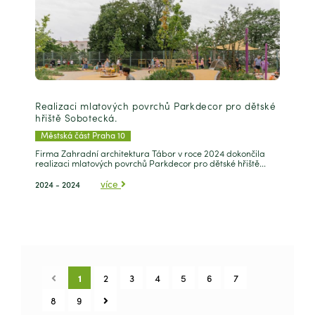
Realizaci mlatových povrchů Parkdecor pro dětské
hřiště Sobotecká.
Městská část Praha 10
Firma Zahradní architektura Tábor v roce 2024 dokončila
realizaci mlatových povrchů Parkdecor pro dětské hřiště...
více
2024 - 2024
1
2
3
4
5
6
7
8
9