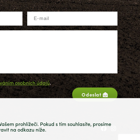
váním osobních údajů
.
Odeslat
ašem prohlížeči. Pokud s tím souhlasíte, prosíme
avit na odkazu níže.