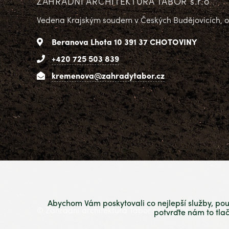
ZAHRADNÍ ARCHITEKTURA TÁBOR s.r.o
Vedena Krajským soudem v Českých Budějovicích, od
Beranova Lhota 10 391 37 CHOTOVINY
+420 725 503 839
kremenova@zahradytabor.cz
Abychom Vám poskytovali co nejlepší služby, pou
© Zahradní architektura Tábor s.r.o. 2026
potvrďte nám to tla