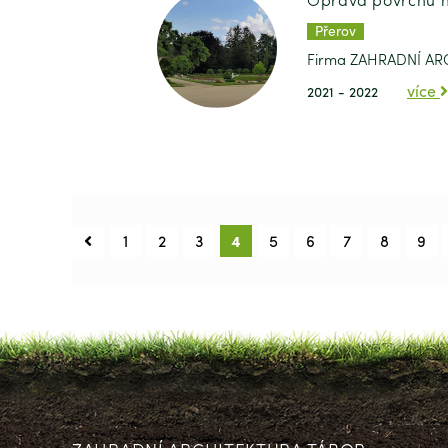
Přerov
Firma ZAHRADNÍ ARCH
více
2021 - 2022
1
2
3
4
5
6
7
8
9