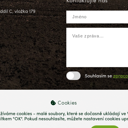
Kontaktujte nás
díl C, vložka 179
Souhlasím se
zpraco
Cookies
žíváme cookies - malé soubory, které se dočasně ukládají ve V
čítkem "OK". Pokud nesouhlasíte, můžete nastavení cookies upr