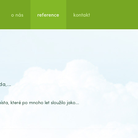
o nás
reference
kontakt
a,...
ta, které po mnoho let sloužilo jako...