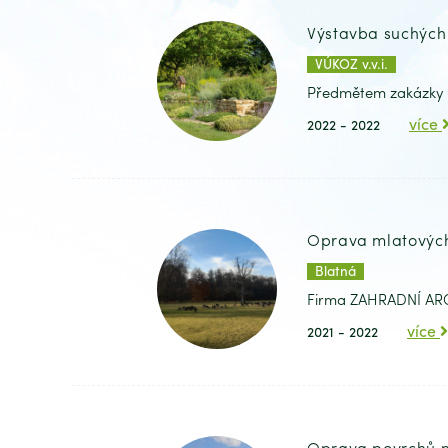
Výstavba suchých
VÚKOZ v.v.i.
Předmětem zakázky byl
více
2022 - 2022
Oprava mlatových
Blatná
Firma ZAHRADNÍ ARCH
více
2021 - 2022
Oprava povrchů m