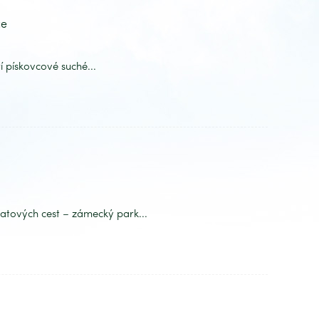
ce
í pískovcové suché...
tových cest – zámecký park...