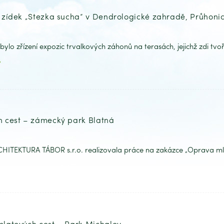
 zídek „Stezka sucha“ v Dendrologické zahradě, Průhoni
o zřízení expozic trvalkových záhonů na terasách, jejichž zdi tvoř
 cest – zámecký park Blatná
ITEKTURA TÁBOR s.r.o. realizovala práce na zakázce „Oprava mla
latových cest – Park Michalov