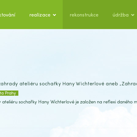
ktování
realizace
rekonstrukce
údržba
 zahrady ateliéru sochařky Hany Wichterlové aneb „Zahrad
ta Prahy
ateliéru sochařky Hany Wichterlové je založen na reflexi daného mís