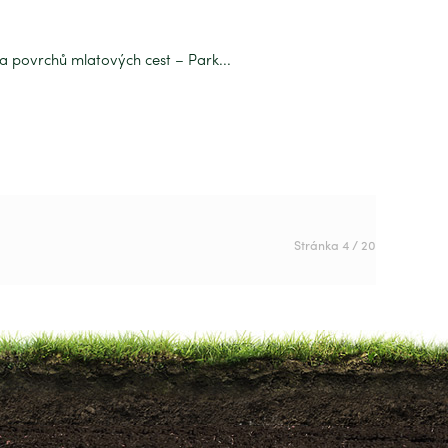
 povrchů mlatových cest – Park...
Stránka 4 / 20