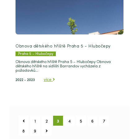
Obnova dětského hřiště Praha 5 - Hlubočepy
Praha 5 – Hlubočepy
Obnova dětského hřiště Praha 5 – Hlubočepy Obnova
dětského hřiště na sídlišti Barrandov vycházela z
požadavků...
více
2022 - 2023
1
2
3
4
5
6
7
8
9