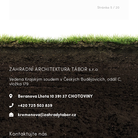
Stránka 5 / 20
ZAHRADNÍ ARCHITEKTURA TÁBOR s.r.o
Vedena Krajským soudem v Českých Budějovicích, oddíl C,
vložka 179
Beranova Lhota 10 391 37 CHOTOVINY
+420 725 503 839
kremenova@zahradytabor.cz
Kontaktujte nás