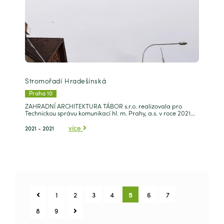
Stromořadí Hradešínská
Praha 10
ZAHRADNÍ ARCHITEKTURA TÁBOR s.r.o. realizovala pro
Technickou správu komunikací hl. m. Prahy, a.s. v roce 2021...
více
2021 - 2021
1
2
3
4
5
6
7
8
9