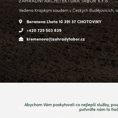
ZAHRADNÍ ARCHITEKTURA TÁBOR s.r.o
Vedena Krajským soudem v Českých Budějovicích, od
Beranova Lhota 10 391 37 CHOTOVINY
+420 725 503 839
kremenova@zahradytabor.cz
Abychom Vám poskytovali co nejlepší služby, pou
© Zahradní architektura Tábor s.r.o. 2026
potvrďte nám to tla