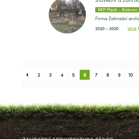
NKP Plzeň - Bolevec
Firma Zahradní archi
více
2020 - 2020
2
3
4
5
6
7
8
9
10