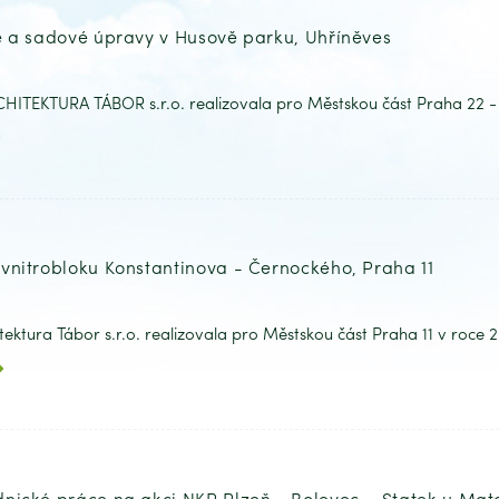
ě a sadové úpravy v Husově parku, Uhříněves
ITEKTURA TÁBOR s.r.o. realizovala pro Městskou část Praha 22 - 
vnitrobloku Konstantinova - Černockého, Praha 11
tektura Tábor s.r.o. realizovala pro Městskou část Praha 11 v roce 
nické práce na akci NKP Plzeň - Bolevec – Statek u Mat