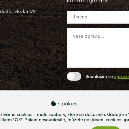
Kontaktujte nás
díl C, vložka 179
Souhlasím se
zpraco
Cookies
žíváme cookies - malé soubory, které se dočasně ukládají ve V
čítkem "OK". Pokud nesouhlasíte, můžete nastavení cookies upr