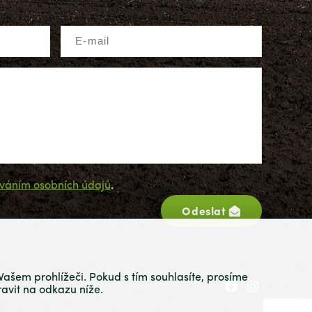
váním osobních údajů
.
Odeslat
ašem prohlížeči. Pokud s tím souhlasíte, prosíme
avit na odkazu níže.