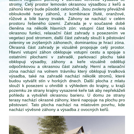
stromy. Celý prostor lemován okrasnou výsadbou z keřů a
záhonů který bude působit celoročně. Jsou zvoleny převážně
obloukovité tvary záhonů, z kombinace žluté, oranžové,
růžové a bílé barvy trvalek. Záhony se nachází v celém
prostoru řešeného území. Zahrada je v současné době
členěna na několik hlavních zón: vstupní část která má
okrasnou funkci, relaxační část zahrady s posezením ve
vegetaci pod stromem, další část zahrady slouží k pěstování
zeleniny ve zvýšených záhonech, dominantou je hrací zóna.
Okrasná část zahrady je vizuálně propojuje celý prostor.
Hlavní vstupní záhon obklopuje vstupní cestu a spojuje s
ostatními plochami v zahradě, parkovací plochu také
obklopuji výsadby, záhony a keře vizuálně odděluji
odpočinkovou a okrasnou část zahrady. Herní a relaxační
zóna nachází na volnem trávníku který obklopuji trvalková
výsadba, také na zahradě nachází několik stromů, které
budou vytvářit stín v horkých dnech. Další plocha z mlatu
slouží k posezeni u ohniště s výhledem do krajiny, u krajů
pozemku ze strany krajiny vysazené keře tak aby nepřekáželi
pohledu a vytvářeli okrasnou barieru. U domu ze strany
terasy nachází okrasné záhony, které napojuje na plochu pro
pěstovaní. Tato plocha nachází na mlatovém povrhu, kde
nachází vývěsné záhony a výsadba z ovocných keřů.