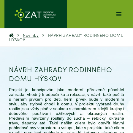
Novinky
NÁVRH ZAHRADY RODINNÉHO DOMU
HÝSKOV
NÁVRH ZAHRADY RODINNÉHO
DOMU HÝSKOV
Projekt je koncipován jako moderní přirozeně působící
zahrada, vhodný k odpočinku a relaxaci, v návrh také počítá
s herním prvkem pro děti, herní prvek bude v moderním
stylu, aby stylově chodil k domu. V projektu vybrané druhy
rostlin jsou vždy plně v souladu s charakterem zdejší krajiny i
dobového používání užitkových a okrasných rostlin.
Především navrženy rostliny do sucha – řebíčky, okrasné
trávy, třapatky atd. Také našim cílem bylo otevřít hlavní
pohledové osy v prostoru u vstupu, kde v projektu, také cílem
uzavřít negativní pohledy v zahradě keřovou výsadou se